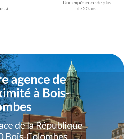
Une expérience de
plus
ussi
de 20 ans.
e
re agence de
imité à Bois-
ombes
lace de la République
0 Bois-Colombes