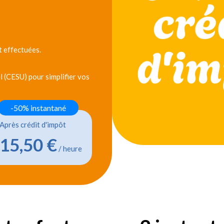
 effectuées.
 (CESU) pour simplifier vos
-50% instantané
Après crédit d'impôt
15,50 €
/ heure