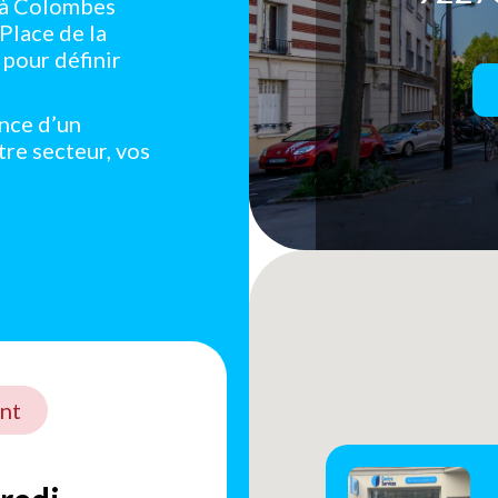
e à Colombes
Place de la
pour définir
ance d’un
tre secteur, vos
nt