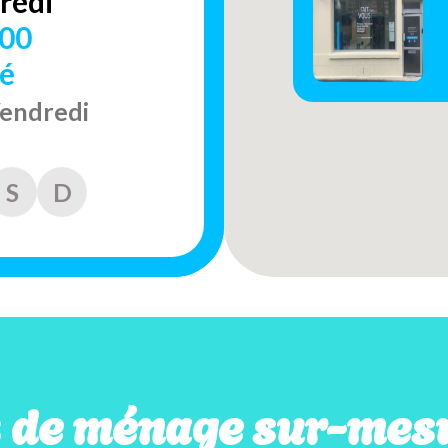
redi
h00
é
Vendredi
S
D
s de ménage sur-mesu