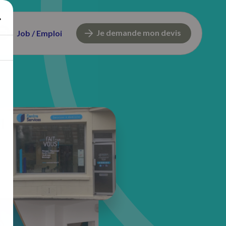
Je demande mon devis
Job / Emploi
11, Place de la République
92270 Bois-Colombes